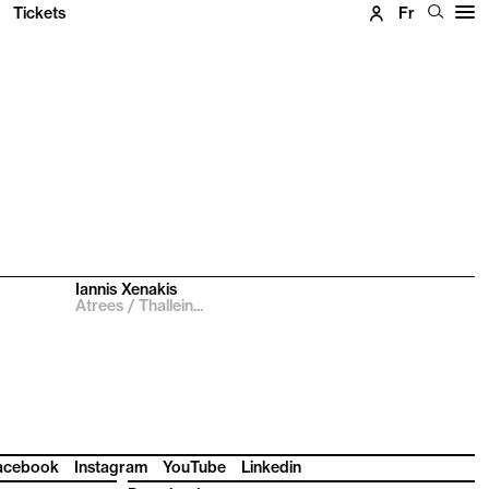
Tickets
Fr
Iannis Xenakis
Atrees / Thallein...
acebook
Instagram
YouTube
Linkedin