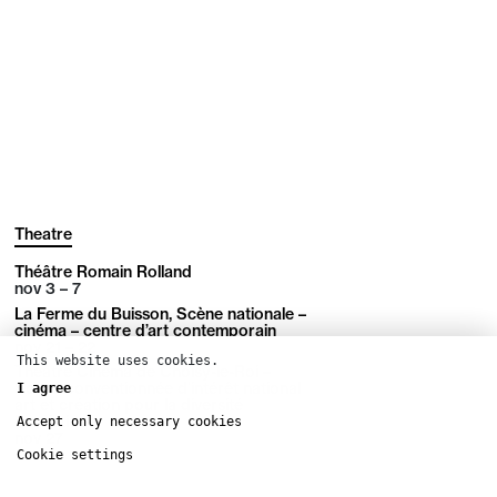
Theatre
Théâtre Romain Rolland
nov
3 – 7
La Ferme du Buisson, Scène nationale –
cinéma – centre d’art contemporain
nov
21 – 22
This website uses cookies.
Théâtre Cinéma de Choisy-le-Roi –
Scène conventionnée d’intérêt national
I agree
art et création pour la diversité
linguistique
Accept only necessary cookies
nov
27
Cookie settings