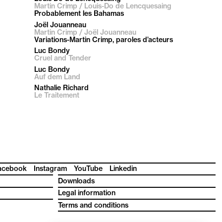
Martin Crimp / Louis-Do de Lencquesaing
Probablement les Bahamas
Joël Jouanneau
Martin Crimp / Joël Jouanneau
Variations-Martin Crimp, paroles d’acteurs
Luc Bondy
Cruel and Tender
Luc Bondy
Auf dem Land
Nathalie Richard
Le Traitement
acebook
Instagram
YouTube
Linkedin
Downloads
Legal information
Terms and conditions