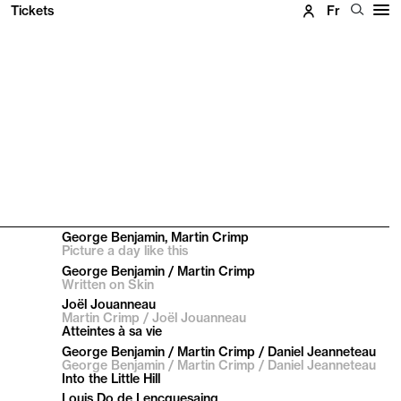
Tickets
Fr
George Benjamin, Martin Crimp
Picture a day like this
George Benjamin / Martin Crimp
Written on Skin
Joël Jouanneau
Martin Crimp / Joël Jouanneau
Atteintes à sa vie
George Benjamin / Martin Crimp / Daniel Jeanneteau
George Benjamin / Martin Crimp / Daniel Jeanneteau
Into the Little Hill
Louis Do de Lencquesaing