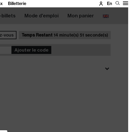
ux
Billetterie
En