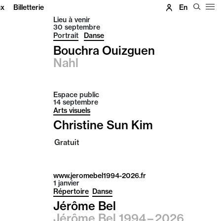
ux
Billetterie
En
Lieu à venir
30
septembre
Portrait
Danse
Bouchra Ouizguen
Nahl
Espace public
14
septembre
Arts visuels
Christine Sun Kim
Gratuit
www.jeromebel1994-2026.fr
1
janvier
Répertoire
Danse
Jérôme Bel
Jérôme Bel 1994 – 2026