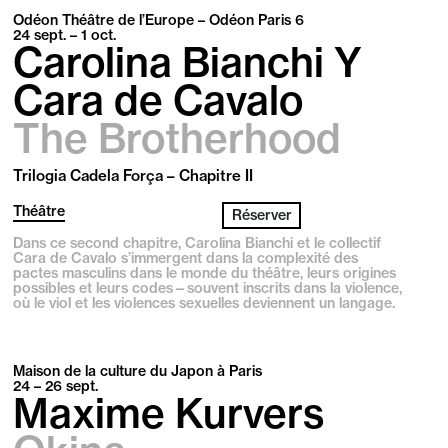
Odéon Théâtre de l’Europe – Odéon Paris 6
24
sept.
– 1
oct.
Carolina Bianchi Y
Cara de Cavalo
The Brotherhood
Trilogia Cadela Força – Chapitre II
Théâtre
Réserver
Dans ce second chapitre, Carolina Bianchi et le collectif
Cara de Cavalo s’immergent dans la complexité des
pactes masculins dans le monde du théâtre, leurs origines
possibles et leurs codes—souvent inscrits dans la violence,
où le viol et les violences sexuelles deviennent un langage.
Maison de la culture du Japon à Paris
24 – 26
sept.
Maxime Kurvers