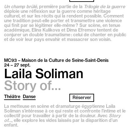
Un champ brûlé
, première partie de la
Trilogie de la guerre
déploie une réflexion sur la guerre comme héritage
culturel, et sur les récits qui la rendent possible. Comment
une tradition peut-elle porter et transmettre une violence
qui finit par se légitimer elle-même ? Sur scène, en tenue
académique, Elina Kulikova et Dima Efremov tentent de
conjurer un double traumatisme : celui de chanter en public
et de voir leur pays envahir et massacrer son voisin.
MC93 – Maison de la Culture de Seine-Saint-Denis
24 – 27
sept.
Laila Soliman
Story of…
Théâtre
Danse
Réserver
La metteuse en scène et dramaturge égyptienne Laila
Soliman s’intéresse à ce qui reste et confronte l’intime et le
collectif pour travailler à partir de la douleur. Avec
Story
of…
, elle explore les vides laissés par la disparition d’un
enfant.