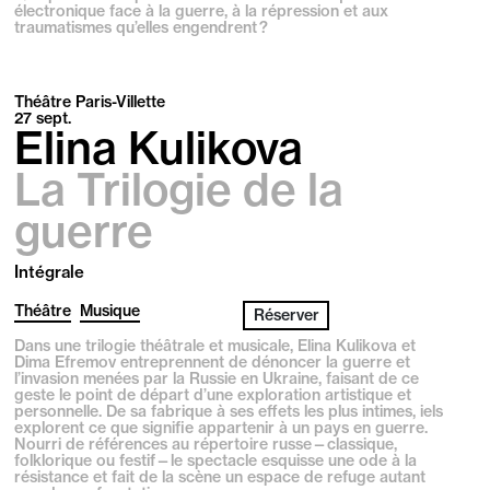
électronique face à la guerre, à la répression et aux
traumatismes qu’elles engendrent ?
Théâtre Paris-Villette
27
sept.
Elina Kulikova
La Trilogie de la
guerre
Intégrale
Théâtre
Musique
Réserver
Dans une trilogie théâtrale et musicale, Elina Kulikova et
Dima Efremov entreprennent de dénoncer la guerre et
l’invasion menées par la Russie en Ukraine, faisant de ce
geste le point de départ d’une exploration artistique et
personnelle. De sa fabrique à ses effets les plus intimes, iels
explorent ce que signifie appartenir à un pays en guerre.
Nourri de références au répertoire russe—classique,
folklorique ou festif—le spectacle esquisse une ode à la
résistance et fait de la scène un espace de refuge autant