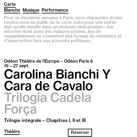
Carte
Blanche
Musique
Performance
Pour sa deuxième semaine à Paris, nora chipaumire donne
rendez-vous au public de la
carte noire
pour une soirée
dub qu’elle installe dans un shebeen zimbabwéen—bar
informel niché dans des maisons privées, lieu de
rassemblement où s’inventent des formes de résistance et
d’insurrection face aux pouvoirs politiques.
Odéon Théâtre de l’Europe – Odéon Paris 6
19 – 27
sept.
Carolina Bianchi Y
Cara de Cavalo
Trilogia Cadela
Força
Trilogie intégrale – Chapitres I, II et III
Théâtre
Réserver