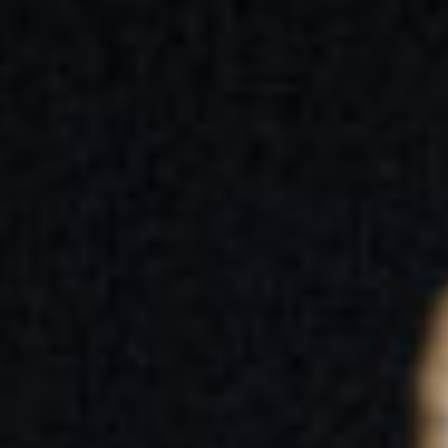
Paradis Plage (une
vie comme dans du
miel) حياة مثل العسل
Théâtre
Réserver
Avec
Paradis plage
, Kenza Berrada imagine un huis clos au
cœur de la bourgeoisie marocaine. Corsetés par un code
de bienséance, les personnages s’échinent à faire famille,
malgré tout.
Chaillot – Théâtre national de la Danse
8 – 10
oct.
Bouchra Ouizguen
Este Mundo
Portrait
Danse
Réserver
C’est une ode à la tendresse. Avec les danseur·euses de
Dançando com a Diferença, Bouchra Ouizguen compose
une danse portée par les singularités. Un monde joyeux et