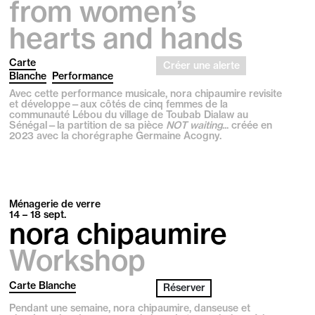
from women’s
hearts and hands
Carte
Créer une alerte
Blanche
Performance
Avec cette performance musicale, nora chipaumire revisite
et développe—aux côtés de cinq femmes de la
communauté Lébou du village de Toubab Dialaw au
Sénégal—la partition de sa pièce
NOT waiting
... créée en
2023 avec la chorégraphe Germaine Acogny.
Ménagerie de verre
14 – 18
sept.
nora chipaumire
Workshop
Carte Blanche
Réserver
Pendant une semaine, nora chipaumire, danseuse et