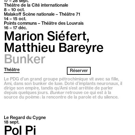
17 – 28
sept.
Théâtre de la Cité internationale
8 – 10
oct.
Malakoff Scène nationale – Théâtre 71
14 – 15
oct.
Points communs – Théâtre des Louvrais
16 – 17
déc.
Marion Siéfert,
Matthieu Bareyre
Bunker
Théâtre
Réserver
Le PDG d’un grand groupe pétrochimique vit avec sa fille,
Ami, dans son bunker de luxe. Doté d’implants neuronaux, il
dirige son empire, tandis qu’Ami s’est arrêtée de parler
depuis quelques jours.
Bunker
retrouve ce qui est à la
source du poème : la rencontre de la parole et du silence.
Le Regard du Cygne
18
sept.
Pol Pi