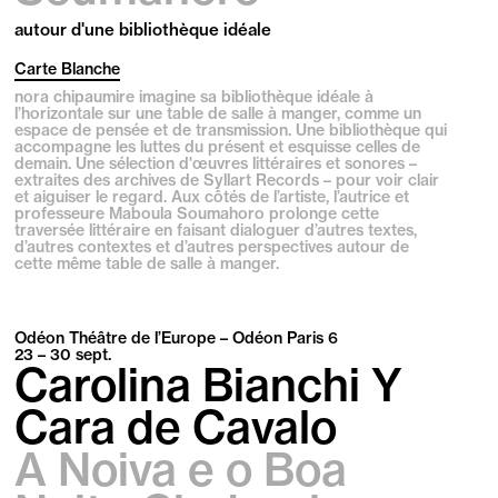
autour d'une bibliothèque idéale
Carte Blanche
nora chipaumire imagine sa bibliothèque idéale à
l’horizontale sur une table de salle à manger, comme un
espace de pensée et de transmission. Une bibliothèque qui
accompagne les luttes du présent et esquisse celles de
demain. Une sélection d'œuvres littéraires et sonores –
extraites des archives de Syllart Records – pour voir clair
et aiguiser le regard. Aux côtés de l’artiste, l’autrice et
professeure Maboula Soumahoro prolonge cette
traversée littéraire en faisant dialoguer d’autres textes,
d’autres contextes et d’autres perspectives autour de
cette même table de salle à manger.
Odéon Théâtre de l’Europe – Odéon Paris 6
23 – 30
sept.
Carolina Bianchi Y
Cara de Cavalo
A Noiva e o Boa