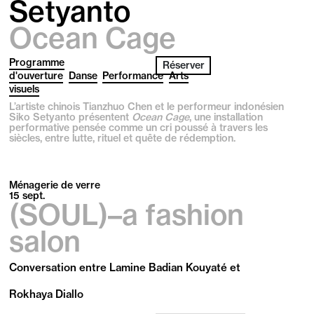
Setyanto
Ocean Cage
Programme
Réserver
d'ouverture
Danse
Performance
Arts
visuels
L’artiste chinois Tianzhuo Chen et le performeur indonésien
Siko Setyanto présentent
Ocean Cage
, une installation
performative pensée comme un cri poussé à travers les
siècles, entre lutte, rituel et quête de rédemption.
Ménagerie de verre
15
sept.
(SOUL)–a fashion
salon
Conversation entre Lamine Badian Kouyaté et
Rokhaya Diallo