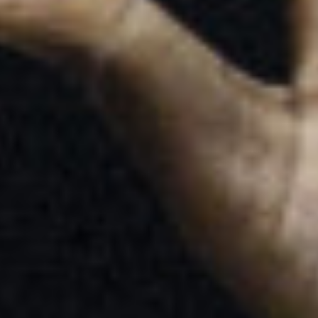
Pathipon (Miss Oat),
Duck Unit
SIX DAYS IN
OCTOBER (The
Dead Still Riot)
Théâtre
Réserver
Dans la continuité de son installation
The Dead Still Riot
présentée en 2025, le metteur en scène thaïlandais
Wichaya Artamat convoque, dans une performance
hybride et fragmentaire, les fantômes des insurrections
passées comme ferment pour celles à venir, imaginant la
transmission de la mémoire révolutionnaire à travers les
époques et les lieux.
Espace 1789, scène conventionnée danse – Saint-Ouen
14 – 15
oct.