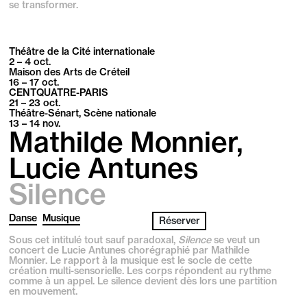
se transformer.
Théâtre de la Cité internationale
2 – 4
oct.
Maison des Arts de Créteil
16 – 17
oct.
CENTQUATRE-PARIS
21 – 23
oct.
Théâtre-Sénart, Scène nationale
13 – 14
nov.
Mathilde Monnier,
Lucie Antunes
Silence
Danse
Musique
Réserver
Sous cet intitulé tout sauf paradoxal,
Silence
se veut un
concert de Lucie Antunes chorégraphié par Mathilde
Monnier. Le rapport à la musique est le socle de cette
création multi-sensorielle. Les corps répondent au rythme
comme à un appel. Le silence devient dès lors une partition
en mouvement.