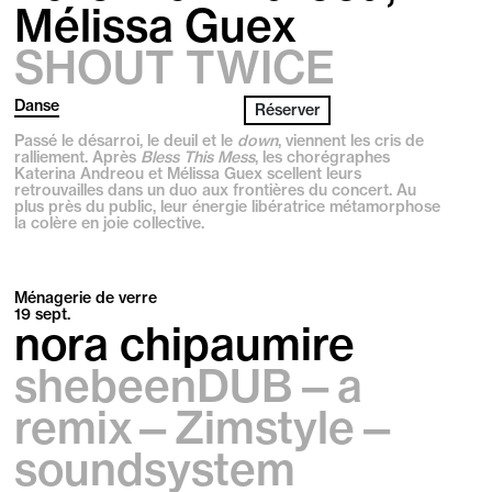
Mélissa Guex
SHOUT TWICE
Danse
Réserver
Passé le désarroi, le deuil et le
down
, viennent les cris de
ralliement. Après
Bless This Mess
, les chorégraphes
Katerina Andreou et Mélissa Guex scellent leurs
retrouvailles dans un duo aux frontières du concert. Au
plus près du public, leur énergie libératrice métamorphose
la colère en joie collective.
Ménagerie de verre
19
sept.
nora chipaumire
shebeenDUB—a
remix—Zimstyle—
soundsystem