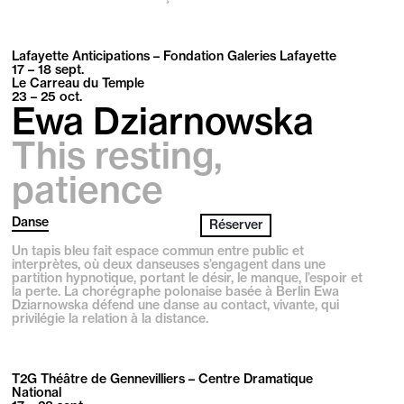
Lafayette Anticipations – Fondation Galeries Lafayette
17 – 18
sept.
Le Carreau du Temple
23 – 25
oct.
Ewa Dziarnowska
This resting,
patience
Danse
Réserver
Un tapis bleu fait espace commun entre public et
interprètes, où deux danseuses s’engagent dans une
partition hypnotique, portant le désir, le manque, l’espoir et
la perte. La chorégraphe polonaise basée à Berlin Ewa
Dziarnowska défend une danse au contact, vivante, qui
privilégie la relation à la distance.
T2G Théâtre de Gennevilliers – Centre Dramatique
National