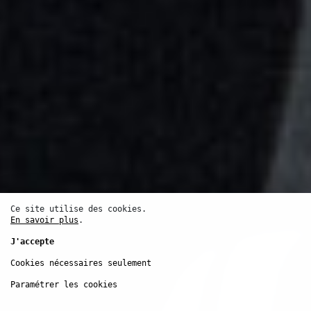
En parallèle de l'exposition
Attendre ensemble
à la
Chapelle Saint-Louis de la Salpêtrière, le Festival
d'Automne et le Musée d’Art Moderne de Paris présentent
A Fashionable Marriage
(1986), œuvre clé des débuts de
Lubaina Himid au sein du British Black Arts Movement.
Quarante ans après sa création, cette installation demeure
emblématique de sa pratique en raison de l’articulation
précise entre relecture de l’histoire de l’art—ici, la tradition
satirique anglaise à la William Hogarth dont les
personnages de l’œuvre sont inspirés—et commentaire
contemporain sur l’état de la société britannique.
Auditorium de Radio France
16
oct.
Cassandra Miller,
Ce site utilise des cookies.
György Kurtág,
En savoir plus
.
Maurice Ravel
J'accepte
Cookies nécessaires seulement
Portrait
Musique
Réserver
Paramétrer les cookies
Ce deuxième volet du portrait de Cassandra Miller associe
Dad Goes to the Mountain
, quadriptyque d’un seul tenant,