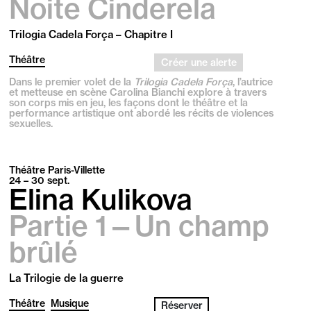
Noite Cinderela
Trilogia Cadela Força – Chapitre I
Théâtre
Créer une alerte
Dans le premier volet de la
Trilogia Cadela Força
, l’autrice
et metteuse en scène Carolina Bianchi explore à travers
son corps mis en jeu, les façons dont le théâtre et la
performance artistique ont abordé les récits de violences
sexuelles.
Théâtre Paris-Villette
24 – 30
sept.
Elina Kulikova
Partie 1—Un champ
brûlé
La Trilogie de la guerre
Théâtre
Musique
Réserver