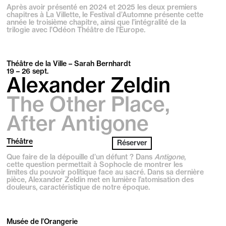
Après avoir présenté en 2024 et 2025 les deux premiers
chapitres à La Villette, le Festival d’Automne présente cette
année le troisième chapitre, ainsi que l’intégralité de la
trilogie avec l’Odéon Théâtre de l’Europe.
Théâtre de la Ville – Sarah Bernhardt
19 – 26
sept.
Alexander Zeldin
The Other Place,
After Antigone
Théâtre
Réserver
Que faire de la dépouille d’un défunt ? Dans
Antigone
,
cette question permettait à Sophocle de montrer les
limites du pouvoir politique face au sacré. Dans sa dernière
pièce, Alexander Zeldin met en lumière l’atomisation des
douleurs, caractéristique de notre époque.
Musée de l’Orangerie