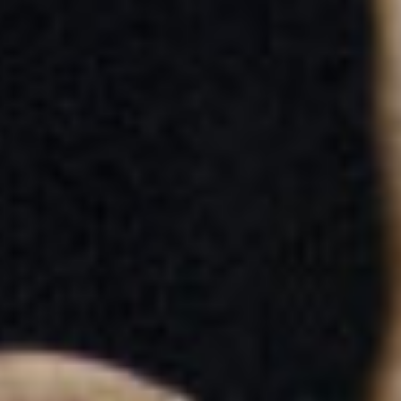
simple—non pas naïf, mais nécessaire—qui existe par
l’abandon et par l’attention, tourné vers soi, l’autre et le
monde.
CENTQUATRE-PARIS
9 – 11
oct.
Marga Alfeirão
LOUNGE
Danse
Réserver
Invitée pour la première fois au Festival d’Automne, la
chorégraphe originaire de Lisbonne Marga Alfeirão
façonne des espaces safe, propices à l’exploration de
l’intimité et de la sexualité, à travers la danse et la
performance.
LOUNGE
explore le repos comme une
affirmation active de la féminité.
Théâtre de la Bastille
12 – 17
oct.
Wichaya Artamat,