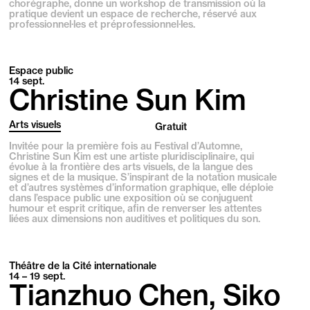
chorégraphe, donne un workshop de transmission où la
pratique devient un espace de recherche, réservé aux
professionnel·les et préprofessionnel·les.
Espace public
14
sept.
Christine Sun Kim
Arts visuels
Gratuit
Invitée pour la première fois au Festival d’Automne,
Christine Sun Kim est une artiste pluridisciplinaire, qui
évolue à la frontière des arts visuels, de la langue des
signes et de la musique. S’inspirant de la notation musicale
et d’autres systèmes d’information graphique, elle déploie
dans l’espace public une exposition où se conjuguent
humour et esprit critique, afin de renverser les attentes
liées aux dimensions non auditives et politiques du son.
Théâtre de la Cité internationale
14 – 19
sept.
Tianzhuo Chen, Siko