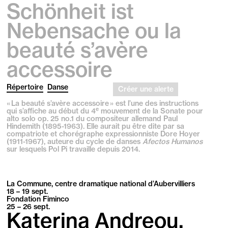
Schönheit ist
Nebensache ou la
beauté s’avère
accessoire
Répertoire
Danse
Créer une alerte
« La beauté s’avère accessoire » est l’une des instructions
e
qui s’affiche au début du 4
mouvement de la Sonate pour
alto solo op. 25 no.1 du compositeur allemand Paul
Hindemith (1895-1963). Elle aurait pu être dite par sa
compatriote et chorégraphe expressionniste Dore Hoyer
(1911-1967), auteure du cycle de danses
Afectos Humanos
sur lesquels Pol Pi travaille depuis 2014.
La Commune, centre dramatique national d’Aubervilliers
18 – 19
sept.
Fondation Fiminco
25 – 26
sept.
Katerina Andreou,