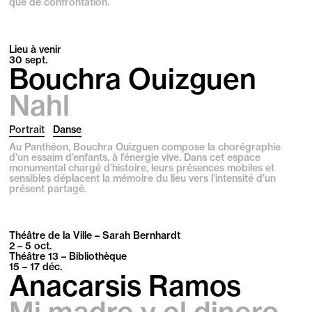
que de confrontation.
Lieu à venir
30
sept.
Bouchra Ouizguen
Nahl
Portrait
Danse
Au Panthéon, Bouchra Ouizguen compose la chorégraphie
d’un essaim d’enfants, à l’énergie vive. Dans cet espace
monumental chargé d’histoire, leurs présences mobiles et
sensibles déplacent la mémoire du lieu vers l’intensité d’un
présent partagé.
Théâtre de la Ville – Sarah Bernhardt
2 – 5
oct.
Théâtre 13 – Bibliothèque
15 – 17
déc.
Anacarsis Ramos