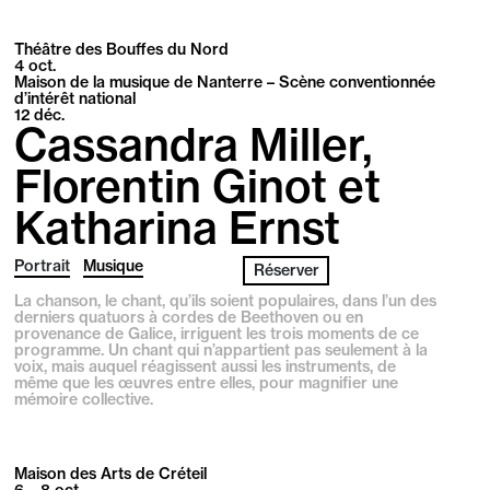
Théâtre des Bouffes du Nord
4
oct.
Maison de la musique de Nanterre – Scène conventionnée
d’intérêt national
12
déc.
Cassandra Miller,
Florentin Ginot et
Katharina Ernst
Portrait
Musique
Réserver
La chanson, le chant, qu’ils soient populaires, dans l’un des
derniers quatuors à cordes de Beethoven ou en
provenance de Galice, irriguent les trois moments de ce
programme. Un chant qui n’appartient pas seulement à la
voix, mais auquel réagissent aussi les instruments, de
même que les œuvres entre elles, pour magnifier une
mémoire collective.
Maison des Arts de Créteil
6 – 8
oct.