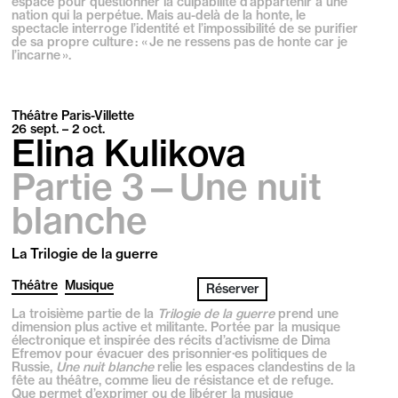
espace pour questionner la culpabilité d’appartenir à une
nation qui la perpétue. Mais au-delà de la honte, le
spectacle interroge l’identité et l’impossibilité de se purifier
de sa propre culture : « Je ne ressens pas de honte car je
l’incarne ».
Théâtre Paris-Villette
26
sept.
– 2
oct.
Elina Kulikova
Partie 3—Une nuit
blanche
La Trilogie de la guerre
Théâtre
Musique
Réserver
La troisième partie de la
Trilogie de la guerre
prend une
dimension plus active et militante. Portée par la musique
électronique et inspirée des récits d’activisme de Dima
Efremov pour évacuer des prisonnier·es politiques de
Russie,
Une nuit blanche
relie les espaces clandestins de la
fête au théâtre, comme lieu de résistance et de refuge.
Que permet d’exprimer ou de libérer la musique