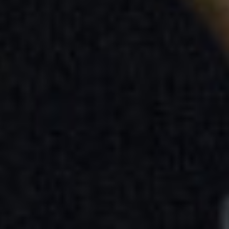
Laurène Marx,
Bwanga Pilipili
Portrait de Rita
Répertoire
Théâtre
Réserver
En septembre 2023, Mathis, un écolier de 9 ans près de
Charleroi, subit les insultes racistes de ses camarades. En
réaction, il entre dans une colère jugée incontrôlable par
l’école, qui décide d’appeler la police. À son arrivée, sa
mère Rita, découvre son fils plaqué au sol par un agent de
police.
Musée d'Art Moderne
16
oct.
– 10
jan.
Lubaina Himid
A Fashionable
Marriage
Arts visuels
Gratuit