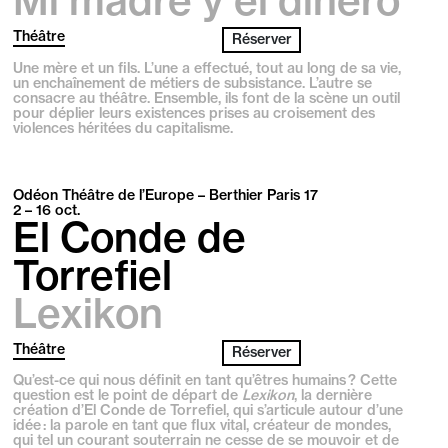
Mi madre y el dinero
Théâtre
Réserver
Une mère et un fils. L’une a effectué, tout au long de sa vie,
un enchaînement de métiers de subsistance. L’autre se
consacre au théâtre. Ensemble, ils font de la scène un outil
pour déplier leurs existences prises au croisement des
violences héritées du capitalisme.
Odéon Théâtre de l’Europe – Berthier Paris 17
2 – 16
oct.
El Conde de
Torrefiel
Lexikon
Théâtre
Réserver
Qu’est-ce qui nous définit en tant qu’êtres humains ? Cette
question est le point de départ de
Lexikon
, la dernière
création d’El Conde de Torrefiel, qui s’articule autour d’une
idée : la parole en tant que flux vital, créateur de mondes,
qui tel un courant souterrain ne cesse de se mouvoir et de