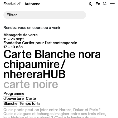
Festival d'
Automne
En
Filtrer
Rendez-vous en cours ou à venir
Ménagerie de verre
11 – 26
sept.
Fondation Cartier pour l'art contemporain
17 – 19
déc.
Carte Blanche nora
chipaumire /
nhereraHUB
carte noire
Programme
d'ouverture
Carte
Blanche
Temps forts
Quels ponts peut-on jeter entre Harare, Dakar et Paris ?
Quels dialogues et échanges imaginer entre ces trois villes,
leur histoire et leur présent ? C’est à la lumière de ces