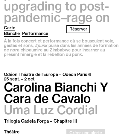
upgrading to post-
pandemic­–rage on
Carte
Réserver
Blanche
Performance
À la fois concert et performance où se bousculent voix,
gestes et sons,
#punk
puise dans les années de formation
de nora chipaumire au Zimbabwe pour incarner au
présent l’énergie et la rébellion du punk.
Odéon Théâtre de l’Europe – Odéon Paris 6
25
sept.
– 2
oct.
Carolina Bianchi Y
Cara de Cavalo
Uma Luz Cordial
Trilogia Cadela Força – Chapitre III
Théâtre
Créer une alerte