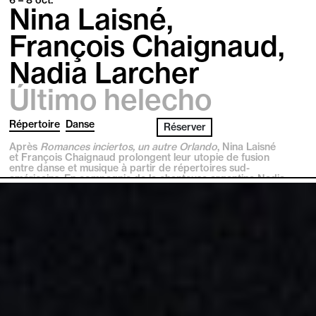
Nina Laisné,
François Chaignaud,
Nadia Larcher
Último helecho
Répertoire
Danse
Réserver
Après
Romances inciertos, un autre Orlando
, Nina Laisné
et François Chaignaud prolongent leur utopie de fusion
entre danse et musique à partir de répertoires sud-
américains. En compagnie de la chanteuse argentine Nadia
Larcher, ils composent un univers cosmogonique, où les
voix entrent en résonance avec le souffle des
sacqueboutes et les rythmes du zapateo.
T2G Théâtre de Gennevilliers – Centre Dramatique
National
7 – 11
oct.
Kenza Berrada