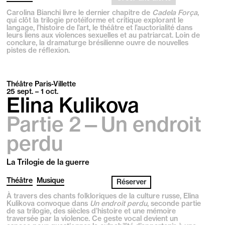
Carolina Bianchi livre le dernier chapitre de
Cadela Força
,
qui clôt la trilogie protéiforme et critique explorant le
langage, l’histoire de l’art, le théâtre et l’auctorialité dans
leurs liens aux violences sexuelles et au patriarcat. Loin de
conclure, la dramaturge brésilienne ouvre de nouvelles
pistes de réflexion.
Théâtre Paris-Villette
25
sept.
– 1
oct.
Elina Kulikova
Partie 2—Un endroit
perdu
La Trilogie de la guerre
Théâtre
Musique
Réserver
À travers des chants folkloriques de la culture russe, Elina
Kulikova convoque dans
Un endroit perdu
, seconde partie
de sa trilogie, des siècles d’histoire et une mémoire
traversée par la violence. Ce geste vocal devient un