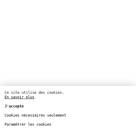
Ce site utilise des cookies.
En savoir plus
.
Danse
J'accepte
Centre Pompidou
Cookies nécessaires seulement
30
nov.
– 4
déc.
Paramétrer les cookies