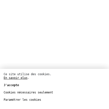
Ce site utilise des cookies.
En savoir plus
.
Danse
J'accepte
Centre Pompidou
Cookies nécessaires seulement
22 – 24
sept.
Paramétrer les cookies