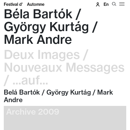
Festival d'
Automne
En
Béla Bartók /
György Kurtág /
Mark Andre
Deux Images /
Nouveaux Messages
/ ...auf...
Belá Bartók / György Kurtág / Mark
Andre
Archive 2009