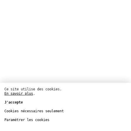
Ce site utilise des cookies.
En savoir plus
.
Cinéma
J'accepte
Centre Pompidou
Cookies nécessaires seulement
14 – 24
oct.
Paramétrer les cookies