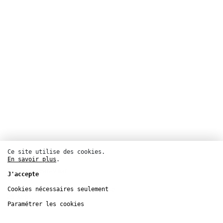
Ce site utilise des cookies.
Danse
En savoir plus
.
Théâtre Jean-Vilar
J'accepte
18
sept.
CND Centre national de la danse
Cookies nécessaires seulement
25
sept.
Paramétrer les cookies