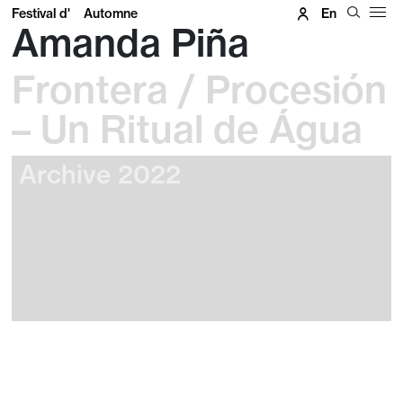
Festival d'
Automne
En
Amanda Piña
Frontera / Procesión
– Un Ritual de Água
Archive 2022