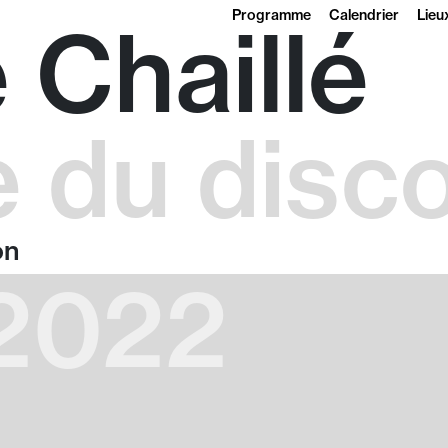
Programme
Calendrier
Lieu
 Chaillé
 du disc
on
 2022