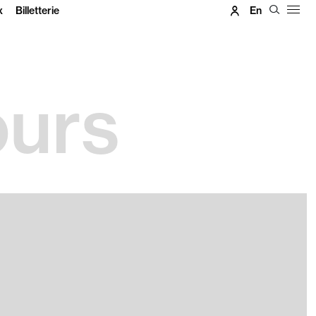
x
Billetterie
En
ours