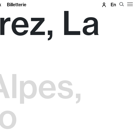
x
Billetterie
En
rez, La
Alpes,
to