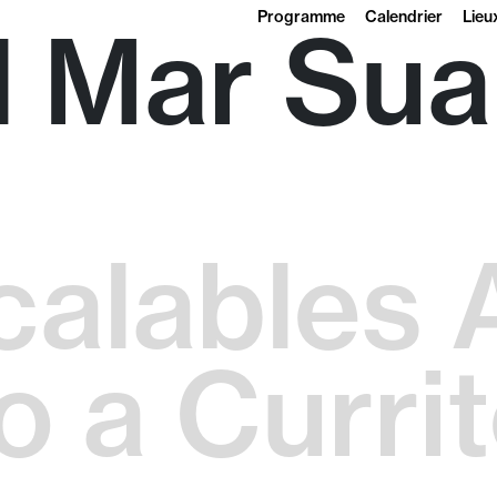
Programme
Calendrier
Lieu
l Mar Sua
calables 
 a Curri