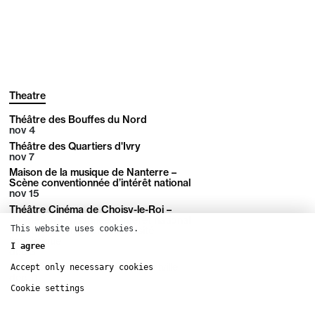
Theatre
Théâtre des Bouffes du Nord
nov
4
Théâtre des Quartiers d'Ivry
nov
7
Maison de la musique de Nanterre –
Scène conventionnée d’intérêt national
nov
15
Théâtre Cinéma de Choisy-le-Roi –
Scène conventionnée d’intérêt national
This website uses cookies.
art et création pour la diversité
linguistique
I agree
dec
3
Le POC Scène artistique d’Alfortville
Accept only necessary cookies
dec
11
Cookie settings