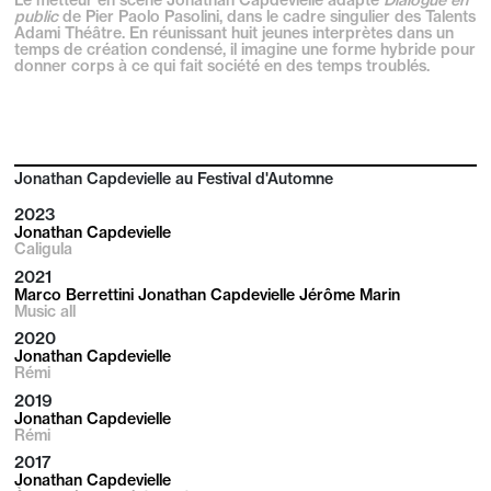
public
de Pier Paolo Pasolini, dans le cadre singulier des Talents
Adami Théâtre. En réunissant huit jeunes interprètes dans un
temps de création condensé, il imagine une forme hybride pour
donner corps à ce qui fait société en des temps troublés.
Jonathan Capdevielle au Festival d'Automne
2023
Jonathan Capdevielle
Caligula
2021
Marco Berrettini Jonathan Capdevielle Jérôme Marin
Music all
2020
Jonathan Capdevielle
Rémi
2019
Jonathan Capdevielle
Rémi
2017
Jonathan Capdevielle