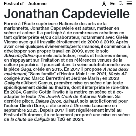
Festival d'
Automne
En
Jonathan Capdevielle
Formé à l’École supérieure Nationale des arts de la
marionnette, Jonathan Capdevielle est auteur, metteur en
scène et acteur. Il a participé à de nombreuses créations en
tant qu’interprète et/ou collaborateur, notamment avec Gisèle
Vienne avec qui il travaille étroitement de 2000 à 2019. Après
avoir créé quelques évènements/performances, il commence à
développer son propre travail en 2009, avec le solo
Adishatz/Adieu
qui mêle autofiction, récits et histoires intimes,
en s’appuyant sur l’imitation et des références venues de la
culture populaire. Il poursuit dans la veine autofictionnelle avec
la pièce
Saga
, créée en 2015. En 2017 il propose
A nous deux
maintenant
, “Sans famille“ d’Hector Malot ; en 2021,
Music All
cosigné avec Marco Berrettini et Jérôme Marin ; en 2023
Caligula
d’Albert Camus, première mise en scène d’un texte
spécifiquement dédié au théâtre, dont il interprète le rôle-titre.
En 2024, Camille Cottin l’invite à la mettre en scène et à co-
adapter le texte
The Jewish Cock
de Katarina Volkner. Sa
dernière pièce,
Dainas (pron. daïnas)
, solo autofictionnel pour
l'acteur Dimitri Doré, a été créée à l’Arsenic Lausanne en
septembre 2025. Depuis 2017 il est régulièrement invité au
Festival d’Automne, il a notamment proposé une mise en scène
de
la chute de Caligula
au T2G en 2024.