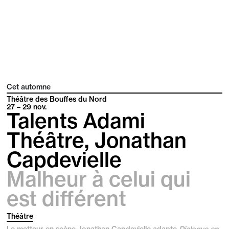
Cet automne
Théâtre des Bouffes du Nord
27 – 29
nov.
Talents Adami
Théâtre, Jonathan
Capdevielle
Malheur à celui qui
est différent
Théâtre
Le metteur en scène Jonathan Capdevielle adapte
Dialogue en