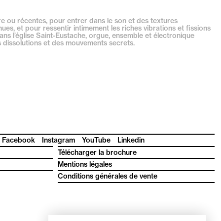
re ou récentes, pour entrer dans le son et des textures
ues, et pour ressentir intimement les riches vibrations et fissions
s l’église Saint-Eustache, orgue, ensemble et électronique
s dissolutions et des mouvements secrets.
Facebook
Instagram
YouTube
Linkedin
Télécharger la brochure
Mentions légales
Conditions générales de vente