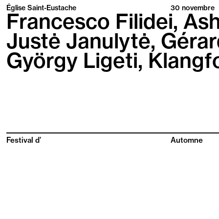
Église Saint-Eustache
30
novembre
Francesco Filidei, Ash
Justė Janulytė, Gérar
György Ligeti, Klang
Festival d’
Automne