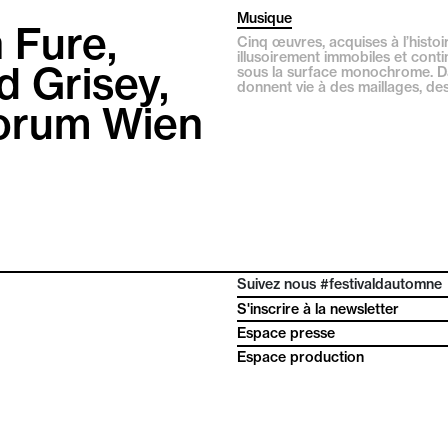
Musique
 Fure,
Cinq œuvres, acquises à l’histoi
illusoirement immobiles et contin
d Grisey,
sous la surface monochrome. Dan
donnent vie à des maillages, de
forum Wien
Suivez nous #festivaldautomne
S'inscrire à la newsletter
Espace presse
Espace production