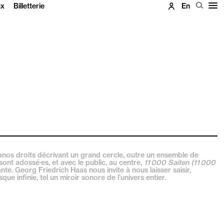
ux
Billetterie
En
ianos droits décrivant un grand cercle, outre un ensemble de
 sont adossé·es, et avec le public, au centre,
11 000 Saiten (11 000
te. Georg Friedrich Haas nous invite à nous laisser saisir,
ue infinie, tel un miroir sonore de l’univers entier.