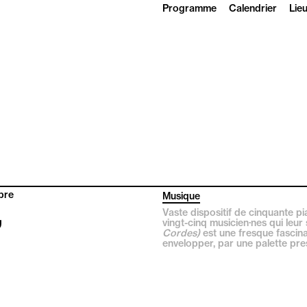
Programme
Calendrier
Lie
bre
Musique
,
Vaste dispositif de cinquante p
vingt-cinq musicien·nes qui leur
Cordes)
est une fresque fascinan
envelopper, par une palette presq