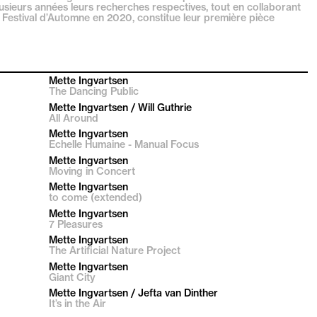
lusieurs années leurs recherches respectives, tout en collaborant
u Festival d’Automne en 2020, constitue leur première pièce
Mette Ingvartsen
The Dancing Public
Mette Ingvartsen / Will Guthrie
All Around
Mette Ingvartsen
Echelle Humaine - Manual Focus
Mette Ingvartsen
Moving in Concert
Mette Ingvartsen
to come (extended)
Mette Ingvartsen
7 Pleasures
Mette Ingvartsen
The Artificial Nature Project
Mette Ingvartsen
Giant City
Mette Ingvartsen / Jefta van Dinther
It’s in the Air