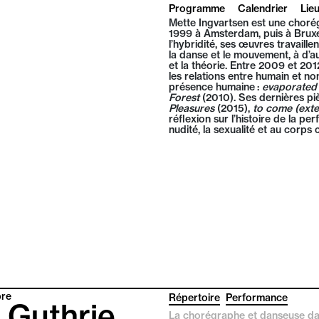
Programme
Calendrier
Lie
Mette Ingvartsen est une choré
1999 à Amsterdam, puis à Bruxel
l’hybridité, ses œuvres travail
la danse et le mouvement, à d’aut
et la théorie. Entre 2009 et 201
les relations entre humain et n
présence humaine :
evaporated
Forest
(2010). Ses dernières piè
Pleasures
(2015),
to come (ext
réflexion sur l’histoire de la pe
nudité, la sexualité et au corps 
re
Répertoire
Performance
l Guthrie
La chorégraphe et danseuse dano