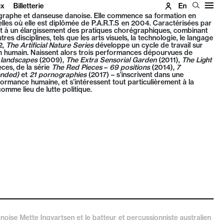
ux
Billetterie
En
graphe et danseuse danoise. Elle commence sa formation en
les où elle est diplômée de P.A.R.T.S en 2004. Caractérisées par
lent à un élargissement des pratiques chorégraphiques, combinant
res disciplines, tels que les arts visuels, la technologie, le langage
2,
The Artificial Nature Series
développe un cycle de travail sur
on humain. Naissent alors trois performances dépourvues de
 landscapes
(2009),
The Extra Sensorial Garden
(2011),
The Light
ces, de la série
The Red Pieces
–
69
positions
(2014),
7
ended)
et
21 pornographies
(2017) – s’inscrivent dans une
rformance humaine, et s’intéressent tout particulièrement à la
comme lieu de lutte politique.
ise Mette Ingvartsen et le batteur et percussionniste australien