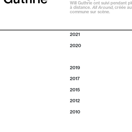
Will Guthrie ont suivi pendant p
à distance.
All Around
, créée a
commune sur scène.
2021
2020
2019
2017
2015
2012
2010