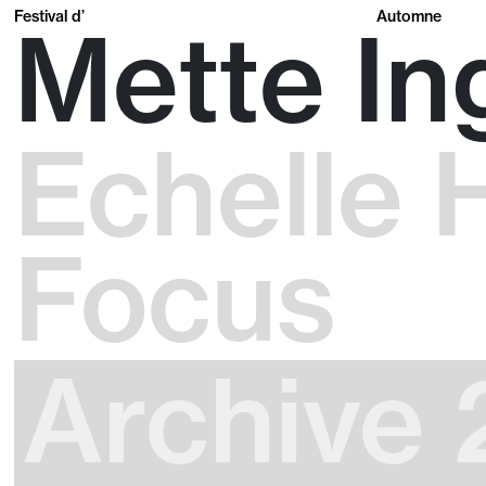
Festival d’
Automne
Mette In
Echelle 
Focus
Archive