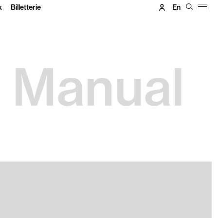
x
Billetterie
En
- Manual