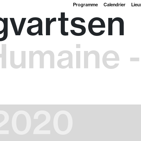
Programme
Calendrier
Lieu
gvartsen
Humaine 
 2020