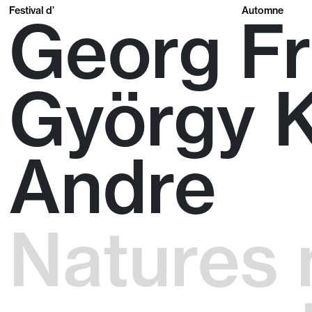
Festival d’
Automne
Georg Fr
György K
Andre
Natures 