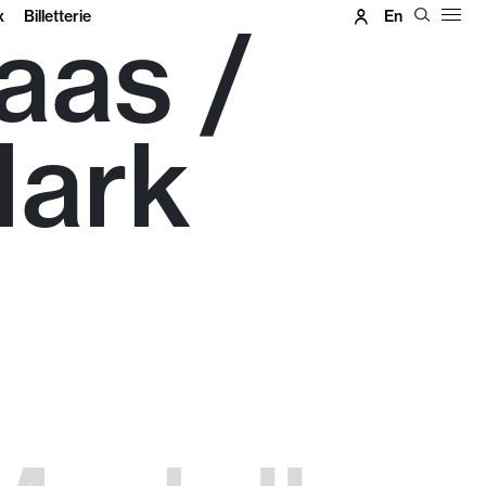
x
Billetterie
En
aas /
Mark