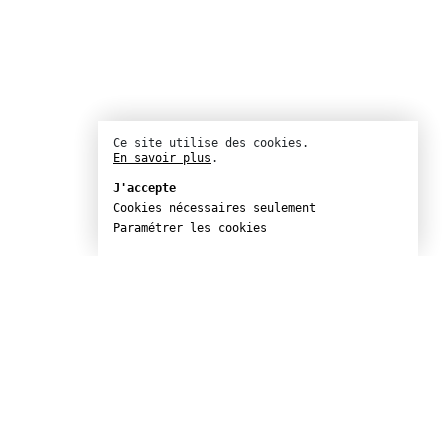
Ce site utilise des cookies.
En savoir plus
.
J'accepte
Cookies nécessaires seulement
Paramétrer les cookies
s orchestrales de la limite.
964) interroge les limites du savoir à
s physiques (en science, le concept de
 approche théorique de la réalité,
ence de ne jamais tout à fait
rsé de spectaculaires déflagrations