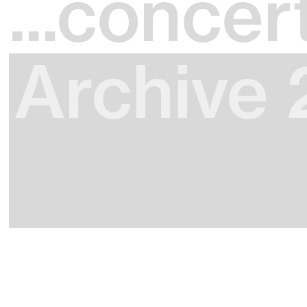
...concer
Archive