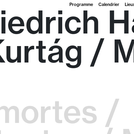
Programme
Calendrier
Lieu
iedrich H
urtág / 
mortes /