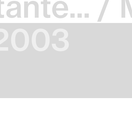
tante... /
 2003