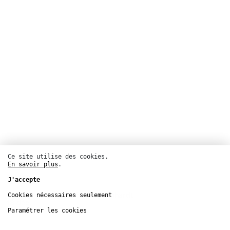
Ce site utilise des cookies.
En savoir plus
.
Cinéma
J'accepte
Théâtre de la Ville – Sarah Bernhardt
Cookies nécessaires seulement
18
déc.
Paramétrer les cookies