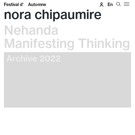
Festival d'
Automne
En
nora chipaumire
Nehanda
Manifesting Thinking
Archive 2022