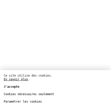
Ce site utilise des cookies.
En savoir plus
.
Danse
J'accepte
Théâtre de la Ville – Espace Cardin
Cookies nécessaires seulement
5 – 8
nov.
Paramétrer les cookies