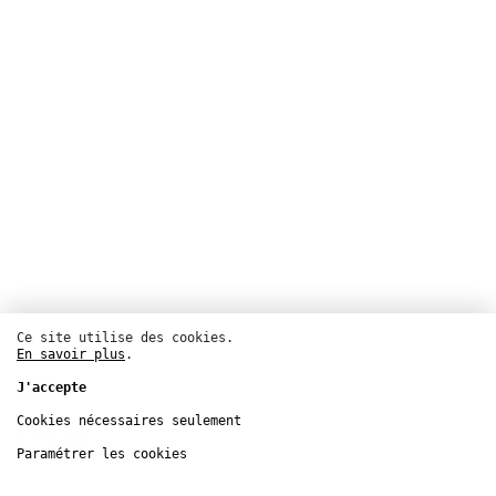
Ce site utilise des cookies.
En savoir plus
.
Danse
J'accepte
Musée du Louvre
Cookies nécessaires seulement
8 – 18
déc.
Paramétrer les cookies