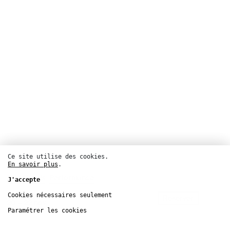
Ce site utilise des cookies.
En savoir plus
.
Arts visuels
Performance
J'accepte
Palais de Tokyo
Cookies nécessaires seulement
Réserver
20 – 22
nov.
Paramétrer les cookies