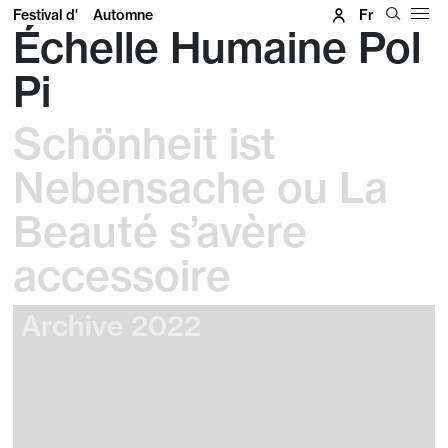
Festival d'
Automne
Fr
Échelle Humaine Pol
Pi
Schönheit ist
Nebensache ou La
Beauté s’avère
accessoire
Archive 2022