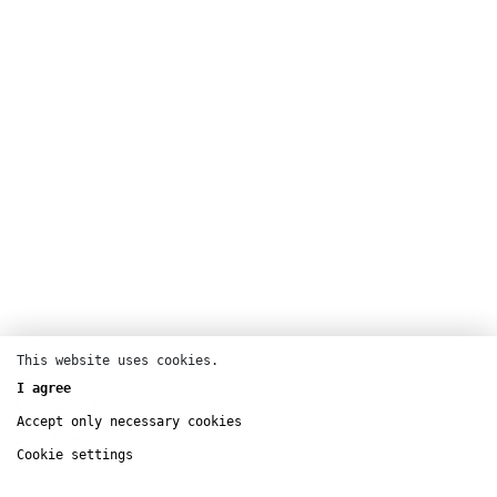
This website uses cookies.
Dance
I agree
Lafayette Anticipations – Fondation
Galeries Lafayette
Accept only necessary cookies
sept
14 – 15
Cookie settings