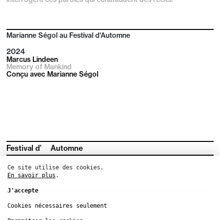
Marianne Ségol au Festival d'Automne
2024
Marcus Lindeen
Memory of Mankind
Conçu avec Marianne Ségol
Festival d’
Automne
Facebook
Instagram
YouTube
Linkedin
Ce site utilise des cookies.
S'inscrire à la newsletter
En savoir plus
.
Espace presse
J'accepte
Espace production
Cookies nécessaires seulement
Télécharger la brochure