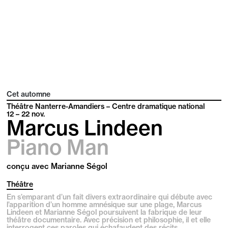
Cet automne
Théâtre Nanterre-Amandiers – Centre dramatique national
12 – 22
nov.
Marcus Lindeen
Piano Man
conçu avec Marianne Ségol
Théâtre
En s’emparant d’un fait divers extraordinaire qui débute avec
l’apparition d’un homme amnésique sur une plage, Marcus
Lindeen et Marianne Ségol poursuivent la fabrique de leur
théâtre documentaire. Avec précision et philosophie, il et elle
interrogent ces paroles qui échafaudent des récits.