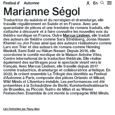
Festival d'
Automne
En
Marianne Ségol
Traductrice du suédois et du norvégien et dramaturge, elle
travaille régulièrement en Suède et en France. Avec une
quarantaine de pièces et une trentaine de romans traduits, elle
s’attache à découvrir et à faire connaître les nouvelles voix du
théâtre nordique en France. Outre
Marcus Lindeen
, elle traduit
des auteurs de théâtre comme Sara Stridsberg, Jonas Hassen
Khemiri ou Jon Fosse ainsi que des auteurs réalisateurs comme
Lars von Trier et des auteurs de romans comme Henning
Mankell, Sami Saïd ou Håkan Nesser. Depuis 2016, elle
coordonne le comité nordique de la Maison Antoine Vitez,
Centre international de la traduction théâtrale. Elle réalise
également des surtitrages pour le spectacle vivant vers le
français. Avec Marcus Lindeen, elle travaille depuis 2017
comme traductrice, dramaturge et collaboratrice artistique. En
2022, ils créent ensemble La Trilogie des identités au Festival
d’Automne à Paris, composée des pièces Orlando et Mikael,
Wild Minds et L’Aventure invisible. Les performances ont été
présentées à la Schaubühne de Berlin, Kunstenfestivaldesarts
de Bruxelles, au Piccolo Teatro de Milan et au Wiener
Festwochen. Ensemble ils ont monté la compagnie Wild Minds.
Lire l'entretien sur
Piano Man