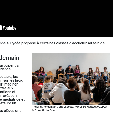
ne au lycée propose à certaines classes d’accueillir au sein de
ndemain
articipent à
érience
ctacle, les
n sur les lieux
ur imaginer
ttre aux
motions et
r création.
e médiatrice et
instaure un
Atelier du lendemain Joris Lacoste,
Nexus de l’adoration, 2025
es élèves ont
© Corentin Le Guet