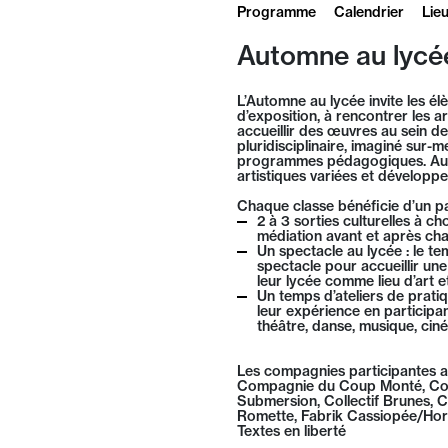
Programme
Calendrier
Lie
Automne au lycé
L’Automne au lycée invite les él
d’exposition, à rencontrer les ar
accueillir des œuvres au sein d
pluridisciplinaire, imaginé sur-
programmes pédagogiques. Auta
artistiques variées et développe
Chaque classe bénéficie d’un 
2 à 3 sorties culturelles à c
médiation avant et après cha
Un spectacle au lycée : le te
spectacle pour accueillir un
leur lycée comme lieu d’art e
Un temps d’ateliers de pratiq
leur expérience en participan
théâtre, danse, musique, ciné
Les compagnies participantes 
Compagnie du Coup Monté, Co
Submersion, Collectif Brunes, 
Romette, Fabrik Cassiopée/Hor
Textes en liberté