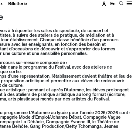
ux
Billetterie
En
e
èves à fréquenter les salles de spectacle, de concert et
tistes, à suivre des ateliers de pratique, de médiation et à
e leur établissement. Chaque classe bénéficie d’un parcours
mesure avec les enseignants, en fonction des besoin et
nt d’occasions de découvrir et s’approprier des formes
r une culture et une sensibilité personnelles.
parcours sur-mesure composé de :
hoisir dans le programme du Festival, avec des ateliers de
que sortie.
mps d’une représentation, l’établissement devient théâtre et lieu de
e proposition artistique et permettre aux élèves de redécouvrir
t de culture.
ue artistique : pendant et après l’Automne, les élèves prolongent
t à des ateliers de pratique artistique au long format (écriture,
ma, arts plastiques) menés par des artistes du Festival.
au programme L'Automne au lycée pour l'année 2025/2026 sont :
mpagnie Mode d’Emploi/Johanne Débat, Compagnie Vague
Compagnie La Débâcle, Compagnie Yvonne III, le Théâtre de
tense Belhôte, Gang Production/Betty Tchomanga, Jeunes