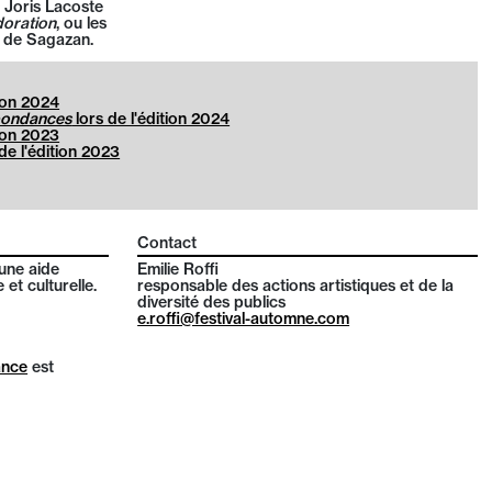
s Joris Lacoste
doration
, ou les
 de Sagazan.
tion 2024
pondances
lors de l'édition 2024
tion 2023
 de l'édition 2023
Contact
une aide
Emilie Roffi
 et culturelle.
responsable des actions artistiques et de la
diversité des publics
e.roffi@festival-automne.com
ance
est