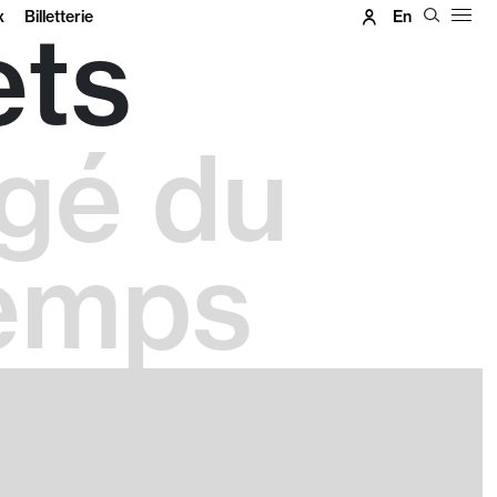
x
Billetterie
En
ets
gé du
temps