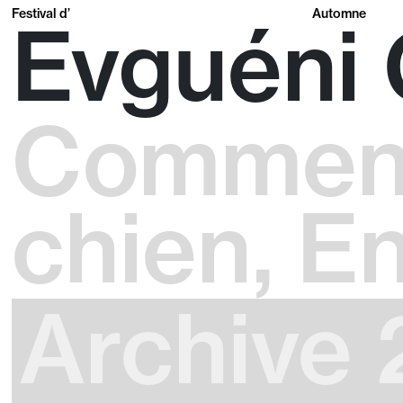
Festival d’
Automne
Evguéni 
Comment
chien, 
Archive