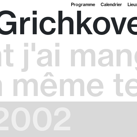
Programme
Calendrier
Lieu
Grichkov
 j'ai man
En même 
 2002