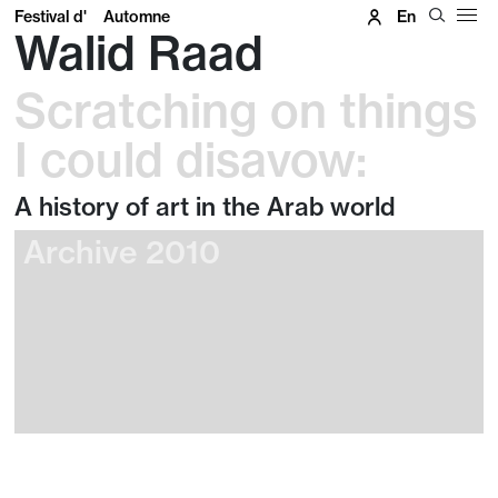
Festival d'
Automne
En
Walid Raad
Scratching on things
I could disavow:
A history of art in the Arab world
Archive 2010