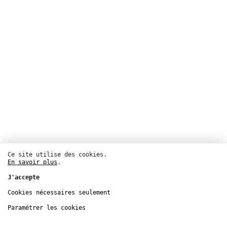
Ce site utilise des cookies.
En savoir plus
.
J'accepte
CENTQUATRE-PARIS
Cookies nécessaires seulement
6
nov.
– 5
déc.
Paramétrer les cookies