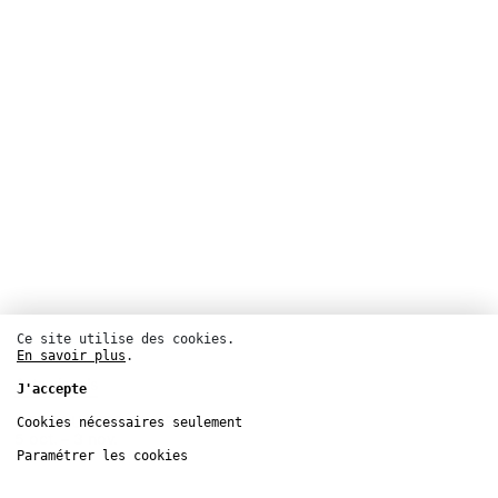
Ce site utilise des cookies.
En savoir plus
.
Arts visuels
J'accepte
CENTQUATRE-PARIS
Cookies nécessaires seulement
5
oct.
– 3
nov.
Paramétrer les cookies