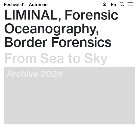
Festival d'
Automne
En
LIMINAL, Forensic
Oceanography,
Border Forensics
From Sea to Sky
Archive 2024