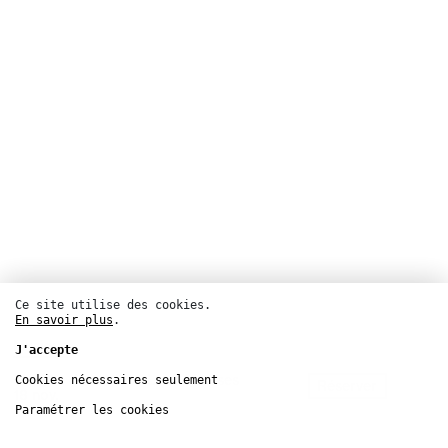
Ce site utilise des cookies.
En savoir plus
.
Musique
J'accepte
Théâtre de la Ville – Les Abbesses
Cookies nécessaires seulement
Réserver
18
nov.
Paramétrer les cookies