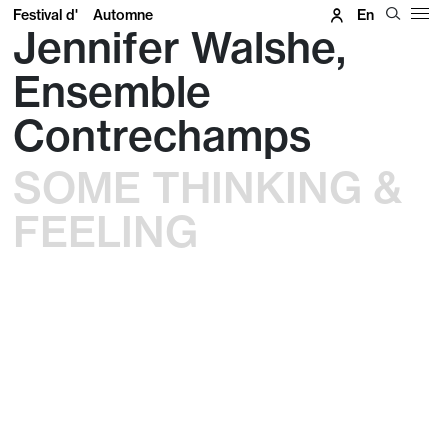
Festival d'
Automne
En
Jennifer Walshe,
Ensemble
Contrechamps
SOME THINKING &
FEELING