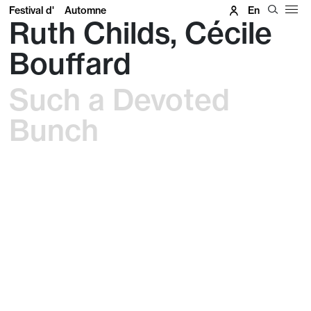
Festival d'
Automne
En
Ruth Childs, Cécile
Bouffard
Such a Devoted
Bunch