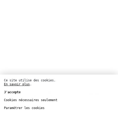
Ce site utilise des cookies.
Danse
En savoir plus
.
Atelier de Paris – Centre de
J'accepte
Réserver
développement chorégraphique
national
Cookies nécessaires seulement
19 – 21
nov.
Paramétrer les cookies