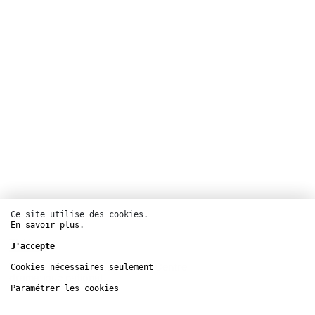
Ce site utilise des cookies.
En savoir plus
.
Théâtre
J'accepte
Théâtre Nanterre-Amandiers – Centre
Cookies nécessaires seulement
dramatique national
Paramétrer les cookies