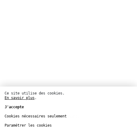
Ce site utilise des cookies.
En savoir plus
.
Danse
J'accepte
Théâtre de la Ville – Sarah Bernhardt
Cookies nécessaires seulement
26 – 28
nov.
Paramétrer les cookies