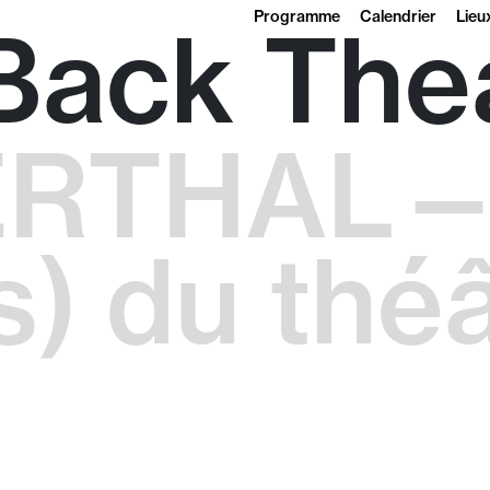
Programme
Calendrier
Lieu
Back The
ERTHAL
s) du théâ