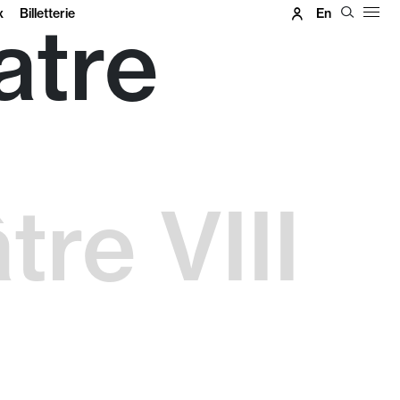
x
Billetterie
En
atre
—
tre VIII